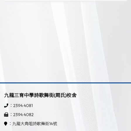
九龍三育中學詩歌舞街(周氏)校舍
：2394 4081
：2394 4082
：九龍大角咀詩歌舞街14號