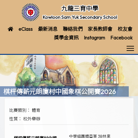
九龍三育中學
Kowloon Sam Yuk Secondary School
eClass
最新消息
聯絡我們
家長教師會
校友會
獎學金資訊
Instagram
Facebook
T
棋枰傳薪元朗廈村中國象棋公開賽2026
比賽類別： 體育
性質： 校外舉辦
中學組團體亞軍 3B林業