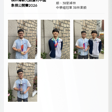
棋枰傳薪元朗廈村中國
順、3B劉卓林
象棋公開賽2026
中學組冠軍 3B林業順