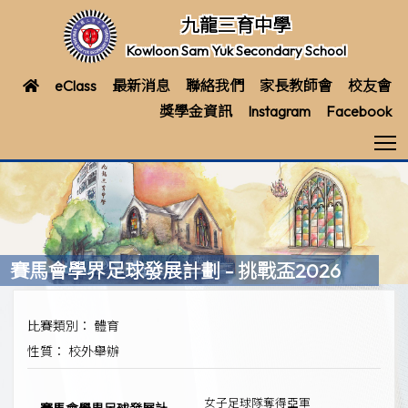
九龍三育中學
Kowloon Sam Yuk Secondary School
eClass
最新消息
聯絡我們
家長教師會
校友會
獎學金資訊
Instagram
Facebook
T
賽馬會學界足球發展計劃 - 挑戰盃2026
比賽類別： 體育
性質： 校外舉辦
女子足球隊奪得亞軍