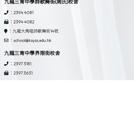
九龍三育中學詩歌舞街(周氏)校舍
：2394 4081
：2394 4082
：九龍大角咀詩歌舞街14號
：school@ksyss.edu.hk
九龍三育中學界限街校舍
：2397 3181
：2397 3631
：九龍界限街52號
：school@ksyss.edu.hk
Powered by
Friendly Portal System
v
10.59