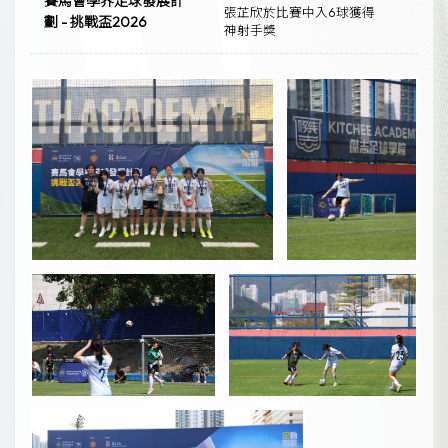
賽馬會學界足球發展計
張芷欣於比賽中入6球獲得
劃 - 挑戰盃2026
神射手獎