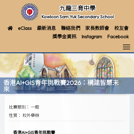
九龍三育中學
Kowloon Sam Yuk Secondary School
eClass
最新消息
聯絡我們
家長教師會
校友會
獎學金資訊
Instagram
Facebook
T
香港AI+GIS青年挑戰賽2026：構建智慧未
來
比賽類別： 一般
性質： 校外舉辦
香港AI+GIS青年挑戰賽