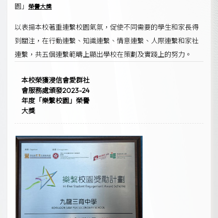
園」
榮譽大獎
以表揚本校著重連繫校園氣氛，促使不同需要的學生和家長得
到關注，在行動連繫、知識連繫、情意連繫、人際連繫和家社
連繫，共五個連繫範疇上顯出學校在策劃及實踐上的努力。
本校榮獲浸信會愛群社
會服務處頒發2023-24
年度「樂繫校園」榮譽
大獎