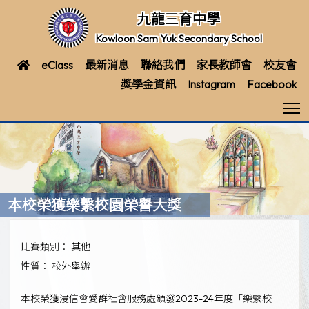
九龍三育中學
Kowloon Sam Yuk Secondary School
eClass
最新消息
聯絡我們
家長教師會
校友會
獎學金資訊
Instagram
Facebook
T
本校榮獲樂繫校園榮譽大獎
比賽類別： 其他
性質： 校外舉辦
本校榮獲浸信會愛群社會服務處頒發2023-24年度「樂繫校