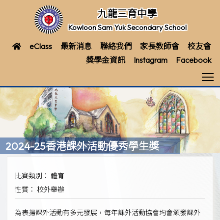
九龍三育中學
Kowloon Sam Yuk Secondary School
eClass
最新消息
聯絡我們
家長教師會
校友會
獎學金資訊
Instagram
Facebook
T
2024-25香港課外活動優秀學生獎
比賽類別： 體育
性質： 校外舉辦
為表揚課外活動有多元發展，每年課外活動協會均會頒發課外