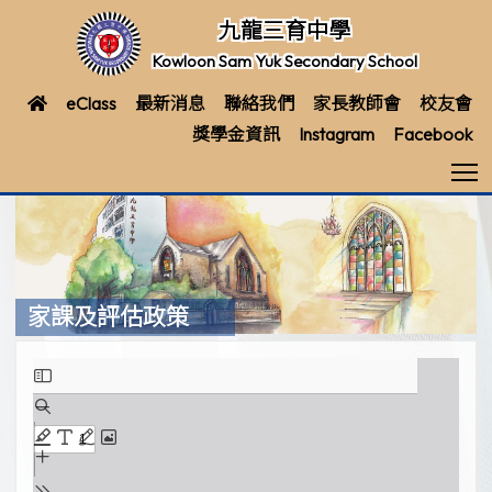
九龍三育中學
Kowloon Sam Yuk Secondary School
eClass
最新消息
聯絡我們
家長教師會
校友會
獎學金資訊
Instagram
Facebook
T
家課及評估政策