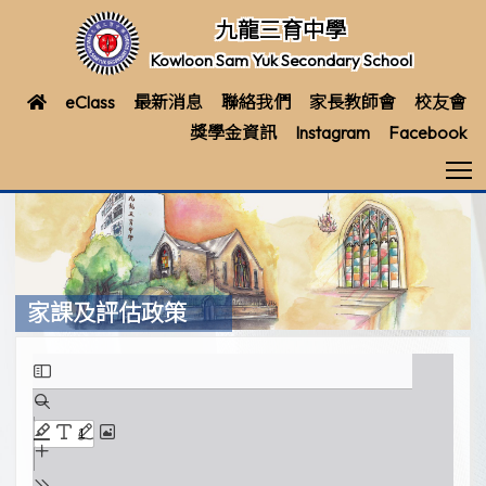
九龍三育中學
Kowloon Sam Yuk Secondary School
eClass
最新消息
聯絡我們
家長教師會
校友會
獎學金資訊
Instagram
Facebook
T
家課及評估政策