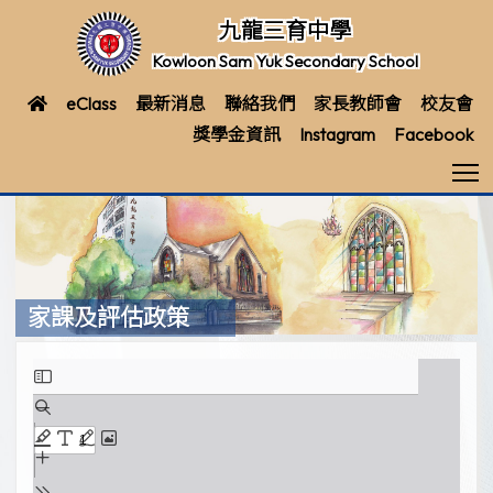
九龍三育中學
Kowloon Sam Yuk Secondary School
eClass
最新消息
聯絡我們
家長教師會
校友會
獎學金資訊
Instagram
Facebook
T
家課及評估政策