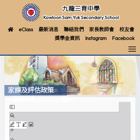
九龍三育中學
Kowloon Sam Yuk Secondary School
eClass
最新消息
聯絡我們
家長教師會
校友會
獎學金資訊
Instagram
Facebook
T
家課及評估政策