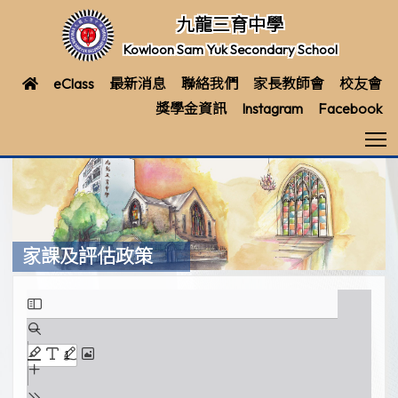
九龍三育中學
Kowloon Sam Yuk Secondary School
eClass
最新消息
聯絡我們
家長教師會
校友會
獎學金資訊
Instagram
Facebook
T
家課及評估政策