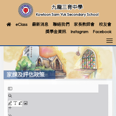
九龍三育中學
Kowloon Sam Yuk Secondary School
eClass
最新消息
聯絡我們
家長教師會
校友會
獎學金資訊
Instagram
Facebook
T
家課及評估政策