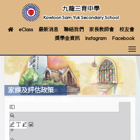
九龍三育中學
Kowloon Sam Yuk Secondary School
eClass
最新消息
聯絡我們
家長教師會
校友會
獎學金資訊
Instagram
Facebook
T
家課及評估政策