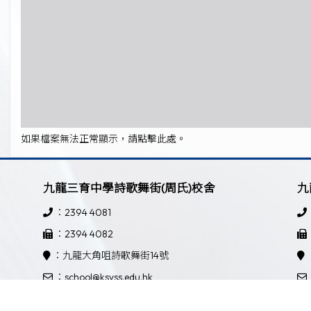
如果檔案無法正常顯示，請點擊此處。
九龍三育中學詩歌舞街(周氏)校舍
九
：2394 4081
：2394 4082
：九龍大角咀詩歌舞街14號
：school@ksyss.edu.hk