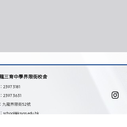
龍三育中學界限街校舍
：2397 3181
：2397 3631
：九龍界限街52號
：school@ksyss.edu.hk