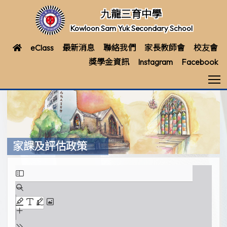
九龍三育中學
Kowloon Sam Yuk Secondary School
eClass
最新消息
聯絡我們
家長教師會
校友會
獎學金資訊
Instagram
Facebook
T
家課及評估政策