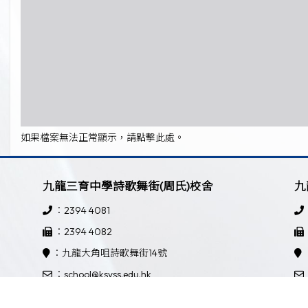
如果檔案無法正常顯示，請點擊此處。
九龍三育中學詩歌舞街(周氏)校舍
九
：2394 4081
：2394 4082
：九龍大角咀詩歌舞街14號
：school@ksyss.edu.hk