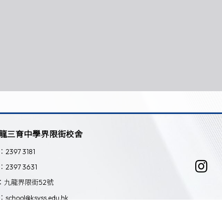
龍三育中學界限街校舍
：2397 3181
：2397 3631
：九龍界限街52號
：school@ksyss.edu.hk