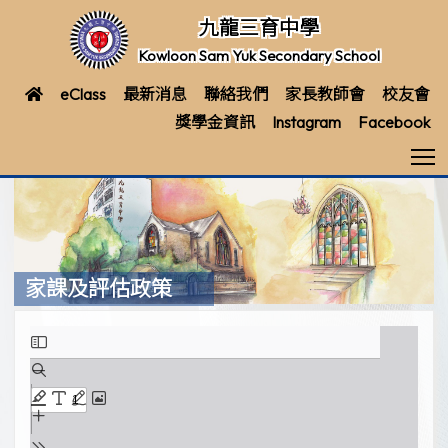
九龍三育中學
Kowloon Sam Yuk Secondary School
eClass
最新消息
聯絡我們
家長教師會
校友會
獎學金資訊
Instagram
Facebook
T
家課及評估政策