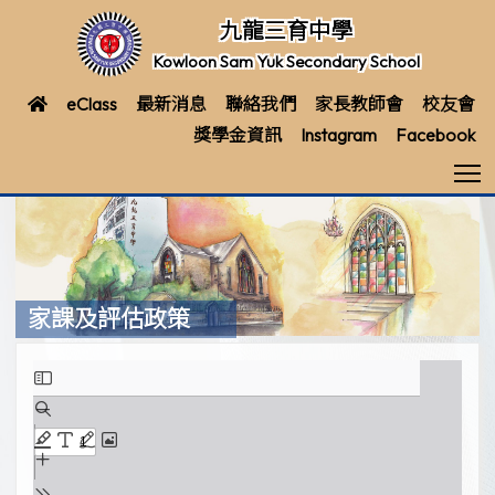
九龍三育中學
Kowloon Sam Yuk Secondary School
eClass
最新消息
聯絡我們
家長教師會
校友會
獎學金資訊
Instagram
Facebook
T
家課及評估政策