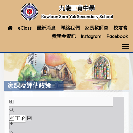
九龍三育中學
Kowloon Sam Yuk Secondary School
eClass
最新消息
聯絡我們
家長教師會
校友會
獎學金資訊
Instagram
Facebook
T
家課及評估政策