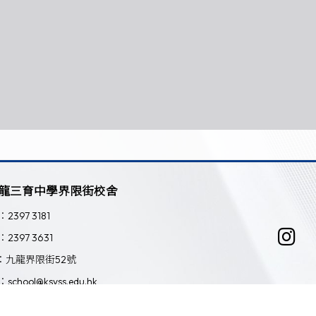
龍三育中學界限街校舍
：2397 3181
：2397 3631
：九龍界限街52號
：school@ksyss.edu.hk