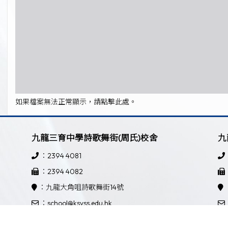
如果檔案無法正常顯示，請點擊此處。
九龍三育中學詩歌舞街(周氏)校舍
九
：2394 4081
：2394 4082
：九龍大角咀詩歌舞街14號
：school@ksyss.edu.hk