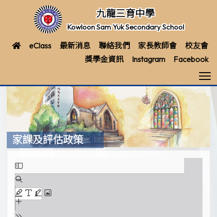
九龍三育中學
Kowloon Sam Yuk Secondary School
eClass
最新消息
聯絡我們
家長教師會
校友會
獎學金資訊
Instagram
Facebook
T
家課及評估政策