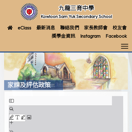
九龍三育中學
Kowloon Sam Yuk Secondary School
eClass
最新消息
聯絡我們
家長教師會
校友會
獎學金資訊
Instagram
Facebook
T
家課及評估政策