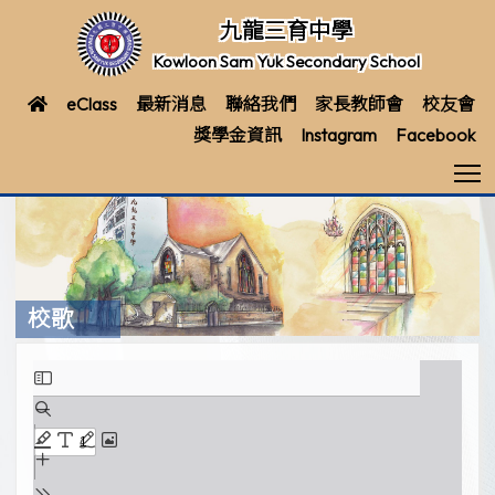
九龍三育中學
Kowloon Sam Yuk Secondary School
eClass
最新消息
聯絡我們
家長教師會
校友會
獎學金資訊
Instagram
Facebook
T
校歌