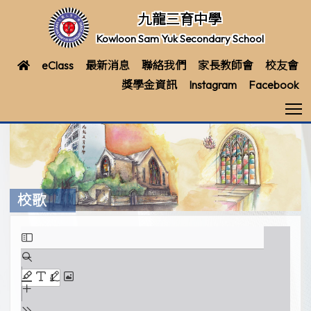
九龍三育中學
Kowloon Sam Yuk Secondary School
eClass
最新消息
聯絡我們
家長教師會
校友會
獎學金資訊
Instagram
Facebook
T
校歌