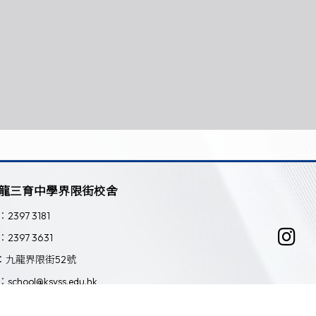
龍三育中學界限街校舍
：2397 3181
：2397 3631
：九龍界限街52號
：school@ksyss.edu.hk