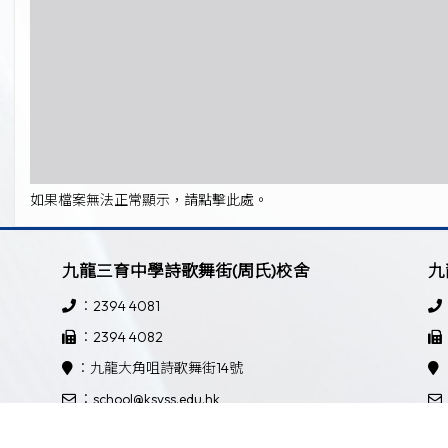
如果檔案無法正常顯示，請點擊此處。
九龍三育中學詩歌舞街(周氏)校舍
九
：2394 4081
：2394 4082
：九龍大角咀詩歌舞街14號
：school@ksyss.edu.hk