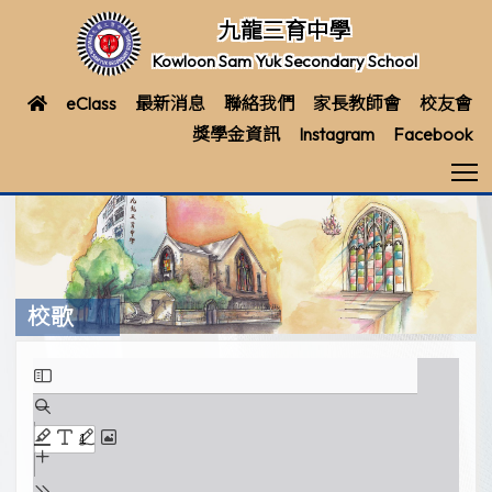
九龍三育中學
Kowloon Sam Yuk Secondary School
eClass
最新消息
聯絡我們
家長教師會
校友會
獎學金資訊
Instagram
Facebook
T
校歌