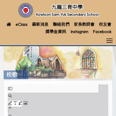
九龍三育中學
Kowloon Sam Yuk Secondary School
eClass
最新消息
聯絡我們
家長教師會
校友會
獎學金資訊
Instagram
Facebook
T
校歌