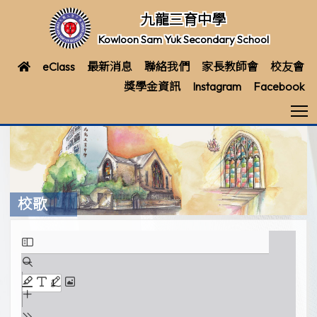
九龍三育中學
Kowloon Sam Yuk Secondary School
eClass
最新消息
聯絡我們
家長教師會
校友會
獎學金資訊
Instagram
Facebook
T
校歌