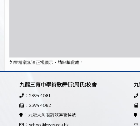
如果檔案無法正常顯示，請點擊此處。
九龍三育中學詩歌舞街(周氏)校舍
九
：2394 4081
：2394 4082
：九龍大角咀詩歌舞街14號
：school@ksyss.edu.hk