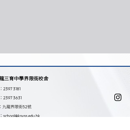
龍三育中學界限街校舍
：2397 3181
：2397 3631
：九龍界限街52號
：school@ksyss.edu.hk