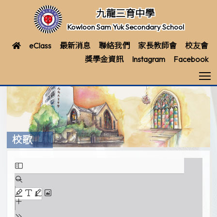
九龍三育中學
Kowloon Sam Yuk Secondary School
eClass
最新消息
聯絡我們
家長教師會
校友會
獎學金資訊
Instagram
Facebook
T
校歌