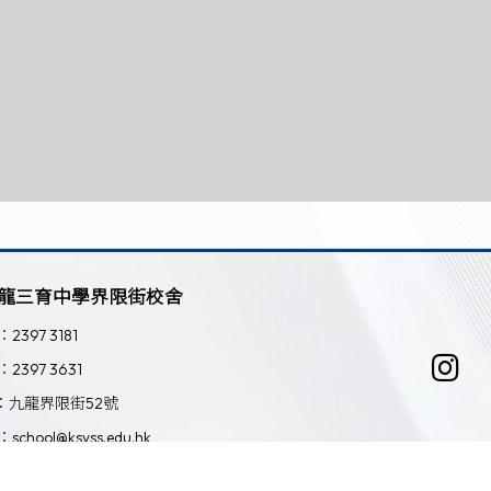
龍三育中學界限街校舍
：2397 3181
：2397 3631
：九龍界限街52號
：school@ksyss.edu.hk