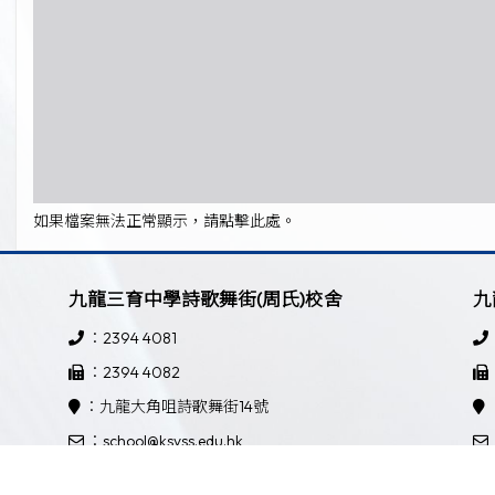
如果檔案無法正常顯示，請點擊此處。
九龍三育中學詩歌舞街(周氏)校舍
九
：2394 4081
：2394 4082
：九龍大角咀詩歌舞街14號
：school@ksyss.edu.hk