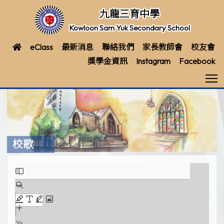
九龍三育中學
Kowloon Sam Yuk Secondary School
eClass
最新消息
聯絡我們
家長教師會
校友會
獎學金資訊
Instagram
Facebook
T
校歌