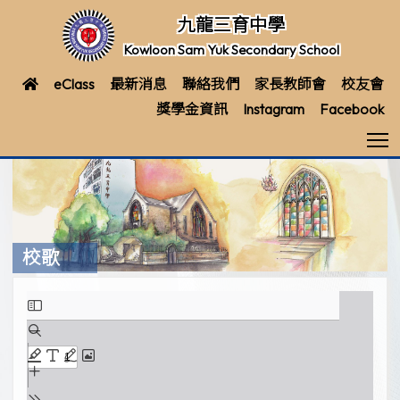
九龍三育中學
Kowloon Sam Yuk Secondary School
eClass
最新消息
聯絡我們
家長教師會
校友會
獎學金資訊
Instagram
Facebook
T
校歌