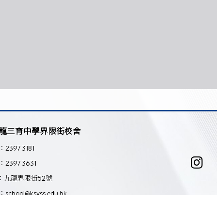
龍三育中學界限街校舍
：2397 3181
：2397 3631
：九龍界限街52號
：school@ksyss.edu.hk