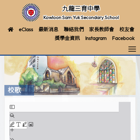
九龍三育中學
Kowloon Sam Yuk Secondary School
eClass
最新消息
聯絡我們
家長教師會
校友會
獎學金資訊
Instagram
Facebook
T
校歌