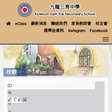
九龍三育中學
Kowloon Sam Yuk Secondary School
eClass
最新消息
聯絡我們
家長教師會
校友會
獎學金資訊
Instagram
Facebook
T
校歌