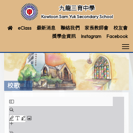
九龍三育中學
Kowloon Sam Yuk Secondary School
eClass
最新消息
聯絡我們
家長教師會
校友會
獎學金資訊
Instagram
Facebook
T
校歌