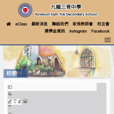
九龍三育中學
Kowloon Sam Yuk Secondary School
eClass
最新消息
聯絡我們
家長教師會
校友會
獎學金資訊
Instagram
Facebook
T
校歌