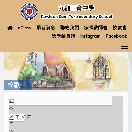
九龍三育中學
Kowloon Sam Yuk Secondary School
eClass
最新消息
聯絡我們
家長教師會
校友會
獎學金資訊
Instagram
Facebook
T
校歌