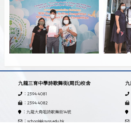
九龍三育中學詩歌舞街(周氏)校舍
九
：2394 4081
：2394 4082
：九龍大角咀詩歌舞街14號
：school@ksyss.edu.hk