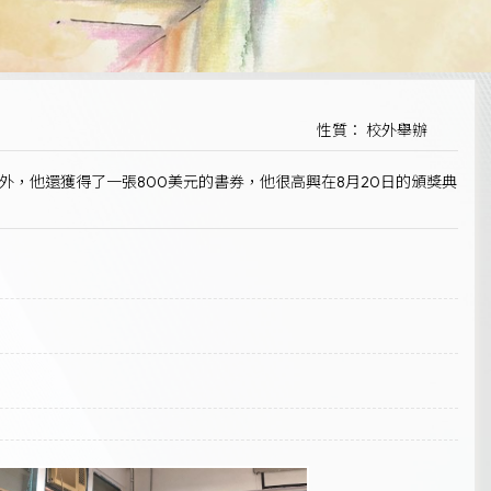
性質： 校外舉辦
了獲得獲獎證書外，他還獲得了一張800美元的書券，他很高興在8月20日的頒獎典