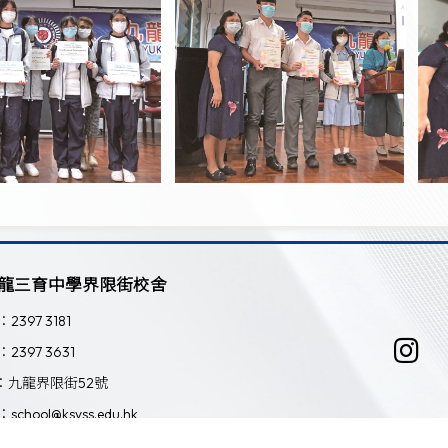
龍三育中學界限街校舍
：2397 3181
：2397 3631
：九龍界限街52號
：school@ksyss.edu.hk