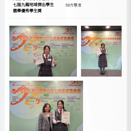
七屆九龍地域傑出學生
5B方慧滢
選舉優秀學生獎