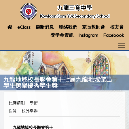
九龍三育中學
Kowloon Sam Yuk Secondary School
eClass
最新消息
聯絡我們
家長教師會
校友會
獎學金資訊
Instagram
Facebook
T
九龍地域校長聯會第十七屆九龍地域傑出
學生選舉優秀學生獎
比賽類別： 學術
性質： 校外舉辦
九龍地域校長聯會第十