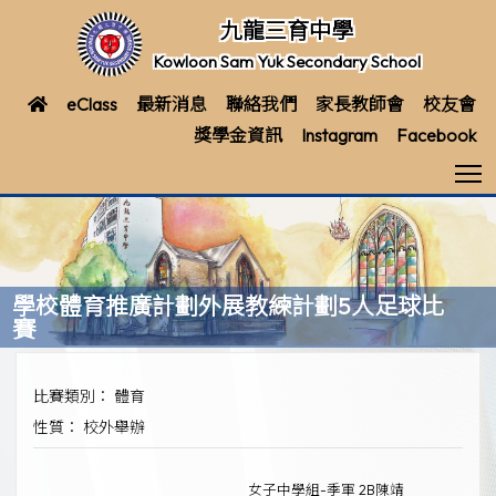
九龍三育中學
Kowloon Sam Yuk Secondary School
eClass
最新消息
聯絡我們
家長教師會
校友會
獎學金資訊
Instagram
Facebook
T
學校體育推廣計劃外展教練計劃5人足球比
賽
比賽類別： 體育
性質： 校外舉辦
女子中學組-季軍 2B陳靖