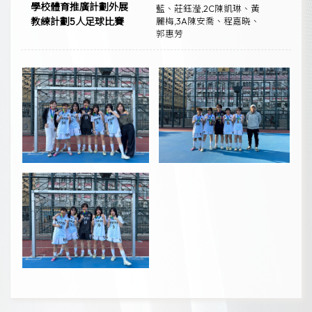
學校體育推廣計劃外展
藍、莊鈺瀅,2C陳凱琳、黃
教練計劃5人足球比賽
麗梅,3A陳安喬、程嘉晓、
郭惠芳