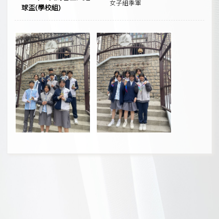
女子組季軍
球盃(學校組)