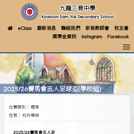
九龍三育中學
Kowloon Sam Yuk Secondary School
eClass
最新消息
聯絡我們
家長教師會
校友會
獎學金資訊
Instagram
Facebook
T
2025/26賽馬會五人足球盃(學校組)
比賽類別： 體育
性質： 校外舉辦
2025/26賽馬會五人足