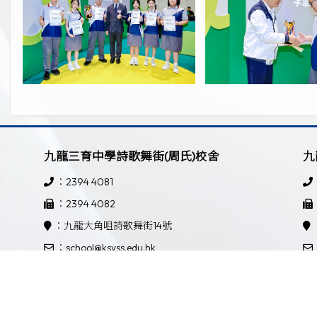
九龍三育中學詩歌舞街(周氏)校舍
九
：2394 4081
：2394 4082
：九龍大角咀詩歌舞街14號
：school@ksyss.edu.hk