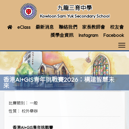
九龍三育中學
Kowloon Sam Yuk Secondary School
eClass
最新消息
聯絡我們
家長教師會
校友會
獎學金資訊
Instagram
Facebook
T
香港AI+GIS青年挑戰賽2026：構建智慧未
來
比賽類別： 一般
性質： 校外舉辦
香港AI+GIS青年挑戰賽