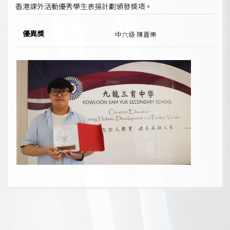
香港課外活動優秀學生表揚計劃頒發獎項。
優異獎
中六級 陳嘉樂