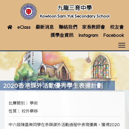
九龍三育中學
Kowloon Sam Yuk Secondary School
eClass
最新消息
聯絡我們
家長教師會
校友會
獎學金資訊
Instagram
Facebook
T
2020香港課外活動優秀學生表揚計劃
比賽類別： 學術
性質： 校外舉辦
中六級陳嘉樂同學在參與課外活動過程中表現優異，獲得2020