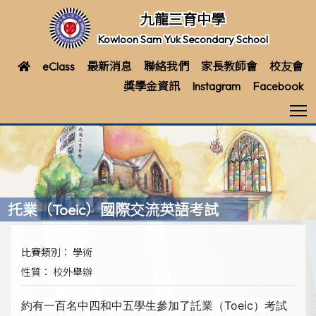
九龍三育中學
Kowloon Sam Yuk Secondary School
eClass
最新消息
聯絡我們
家長教師會
校友會
獎學金資訊
Instagram
Facebook
T
托業（Toeic）國際交流英語考試
比賽類別： 學術
性質： 校外舉辦
約有一百名中四和中五學生參加了託業（Toeic）考試