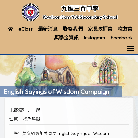
九龍三育中學
Kowloon Sam Yuk Secondary School
eClass
最新消息
聯絡我們
家長教師會
校友會
獎學金資訊
Instagram
Facebook
T
English Sayings of Wisdom Campaign
比賽類別： 一般
性質： 校外舉辦
上學年英文組參加教育局English Sayings of Wisdom