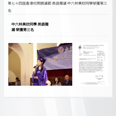
第七十四屆香港校際朗誦節 英語獨誦 中六林美欣同學榮獲第三
名
中六林美欣同學 英語獨
誦 榮獲第三名