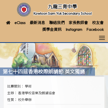
九龍三育中學
Kowloon Sam Yuk Secondary School
eClass
最新消息
聯絡我們
家長教師會
校友會
獎學金資訊
Instagram
Facebook
T
第七十四屆香港校際朗誦節 英文獨誦
比賽類別： 學術
主辦： 香港學校音樂及朗誦協會
性質： 校外舉辦