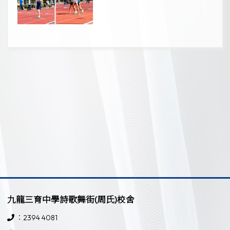
九龍三育中學詩歌舞街(周氏)校舍
：2394 4081