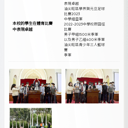
表現卓越
油尖旺區學界賀元旦足球
比賽2023
中學組亞軍
本校的學生在體育比賽
2022-2023中學校際田徑
中表現卓越
比賽
男子甲組1500米季軍
以及男子乙組400米季軍
油尖旺區青少年三人籃球
賽
季軍