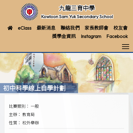
九龍三育中學
Kowloon Sam Yuk Secondary School
eClass
最新消息
聯絡我們
家長教師會
校友會
獎學金資訊
Instagram
Facebook
T
初中科學線上自學計劃
比賽類別： 一般
主辦： 教育局
性質： 校外舉辦